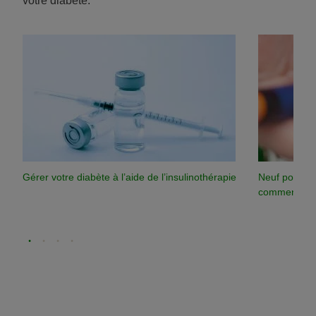
votre diabète.
Gérer votre diabète à l’aide de l’insulinothérapie
Neuf points 
commencez u