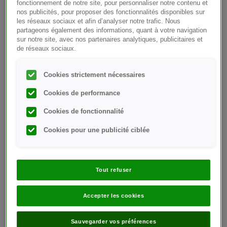
restent vos interlocuteurs privilégiés.
fonctionnement de notre site, pour personnaliser notre contenu et
nos publicités, pour proposer des fonctionnalités disponibles sur
les réseaux sociaux et afin d’analyser notre trafic. Nous
partageons également des informations, quant à votre navigation
sur notre site, avec nos partenaires analytiques, publicitaires et
Début de votre parcours
de réseaux sociaux.
Comprendre le diabète et comment celui-ci vous
Cookies strictement nécessaires
affecte ainsi que ceux que vous aimez est une étape
Cookies de performance
importante de votre parcours.
Cookies de fonctionnalité
Cookies pour une publicité ciblée
Tout refuser
Accepter les cookies
Sauvegarder vos préférences
Commençons par le début
Qu’est-ce qu