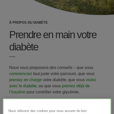
À PROPOS DU DIABÈTE
Prendre en main votre
diabète
Nous vous proposons des conseils – que vous
commenciez
tout juste votre parcours, que vous
preniez en charge
votre diabète, que vous
viviez
avec le diabète
, ou que vous
preniez déjà de
l’insuline
pour contrôler votre glycémie.
Ces informations ne remplacent pas les conseils de
votre médecin ​ ou de votre équipe médicale qui
Nous utilisons des cookies pour nous assurer du bon