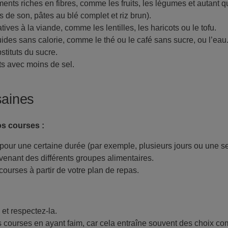
ents riches en fibres, comme les fruits, les légumes et autant q
 de son, pâtes au blé complet et riz brun).
ives à la viande, comme les lentilles, les haricots ou le tofu.
ides sans calorie, comme le thé ou le café sans sucre, ou l’eau
tituts du sucre.
ts avec moins de sel.
saines
os courses :
 pour une certaine durée (par exemple, plusieurs jours ou une s
venant des différents groupes alimentaires.
 courses à partir de votre plan de repas.
 et respectez-la.
s courses en ayant faim, car cela entraîne souvent des choix co