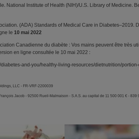
e. National Institute of Health (NIH)/U.S. Library of Medicine.
ciation. (ADA) Standards of Medical Care in Diabetes–2019. D
igne le
10 mai 2022
ociation Canadienne du diabète : Vos mains peuvent être très uti
ersion en ligne consultée le 10 mai 2022 :
/diabetes-and-you/healthy-living-resources/dietnutrition/portion
oldings, LLC - FR-VRF-2200039
rançois Jacob - 92500 Rueil-Malmaison - S.A.S. au capital de 11 500 001 € - 839 9