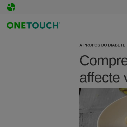
Aller au contenu principal
À PROPOS DU DIABÈTE
Compren
affecte
Image