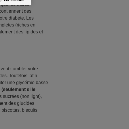
 que les autres
 contiennent des
votre diabète. Les
mplètes (riches en
lement des lipides et
uvent combler votre
es. Toutefois, afin
raiter une glycémie basse
s
(seulement si le
 sucrées (non light),
ément des glucides
biscottes, biscuits