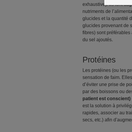
exhaustive). Ils font a
nutriments de l’alimenta
glucides et la quantité 
glucides provenant de s
fibres) sont préférable
du sel ajoutés.
Protéines
Les protéines (ou les p
sensation de faim. Elle
d’éviter une prise de po
par des boissons ou de
patient est conscient)
est la solution à privil
rapides, associer au tra
secs, etc.) afin d'augm