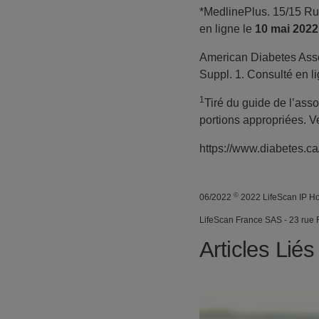
*MedlinePlus. 15/15 Rul
en ligne le
10 mai 2022
American Diabetes Asso
Suppl. 1. Consulté en l
1
Tiré du guide de l’ass
portions appropriées. V
https://www.diabetes.ca
©
06/2022
2022 LifeScan IP H
LifeScan France SAS - 23 rue F
Articles Liés