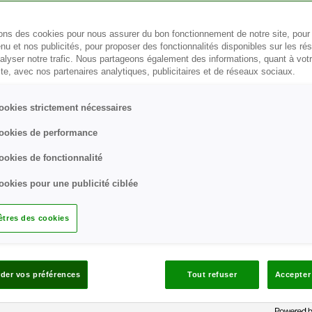
sons des cookies pour nous assurer du bon fonctionnement de notre site, pour
nu et nos publicités, pour proposer des fonctionnalités disponibles sur les r
nalyser notre trafic. Nous partageons également des informations, quant à vot
ite, avec nos partenaires analytiques, publicitaires et de réseaux sociaux.
ookies strictement nécessaires
ookies de performance
ct direct sur la glycémie. Certains aliments augmentent la glycé
bète tient pour grande partie à la connaissance des aliments qu’
ookies de fonctionnalité
aut également suivre une alimentation équilibrée, adaptée à votr
ookies pour une publicité ciblée
e. Les trois principaux nutriments présents dans la nourriture son
des (graisses).
tres des cookies
der vos préférences
Tout refuser
Accepter
ment l’amidon, les sucres (rapides ou lents) et les fibres conte
 fruits, les légumes, les produits laitiers et les sucres (rapides et