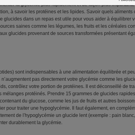
ugmenter la glycémie plus rapidement et de façon plus importante
tion, à savoir les protéines et les lipides. Savoir quels aliments
de glucides dans un repas est utile pour vous aider à équilibrer 
ources saines comme les légumes, les fruits et les céréales co
s aux glucides provenant de sources transformées présentant éga
rotides) sont indispensables à une alimentation équilibrée et pe
s n’augmentent pas directement votre glycémie comme les glucid
ids, contrôlez votre portion de protéines. Il est déconseillé de t
s mélanges protéinés. Prendre 15 grammes de glucides rapide
contenant du glucose, comme les jus de fruits et autres boissons
égier pour traiter une hypoglycémie. Il faut également, en compl
itement de l'hypoglycémie un glucide lent (exemple : pain blanc, 
enter durablement la glycémie.