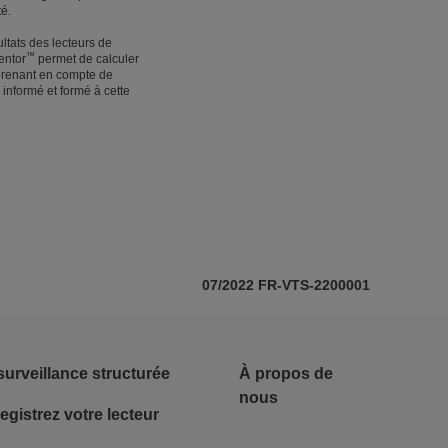
té.
ultats des lecteurs de
™
entor
permet de calculer
 prenant en compte de
 informé et formé à cette
07/2022 FR-VTS-2200001
Footer - Social
surveillance structurée
À propos de
nous
egistrez votre lecteur
Lifescan