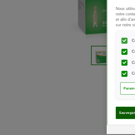
Nous utili
notre conte
et afin d’a
sur notre s
C
C
C
C
Paramè
Sauvegar