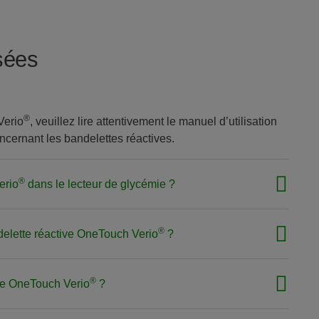
sées
®
Verio
, veuillez lire attentivement le manuel d’utilisation
oncernant les bandelettes réactives.
®
erio
dans le lecteur de glycémie ?
®
ndelette réactive OneTouch Verio
?
®
ive OneTouch Verio
?