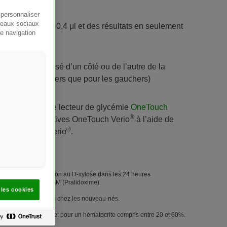
 personnaliser
éseaux sociaux
 nécessaire de 0,4 μl et des résultats en seulement
re navigation
 peut être déposé d’un côté ou de l’autre de la
nt pour les droitiers que pour les gauchers)
onnement de votre lecteur de glycémie
OneTouch
®
andelettes réactives OneTouch Verio
à l’aide de
®
ôle OneTouch Verio
.
 fait un test d’absorption au D-xylose dans les 24 heures
e ou présumée de PAM (Pralidoxime).
 les cookies
dépister le diabète ou chez les nouveau-nés.
e de 20 à 600 mg/dL et pour un hématocrite compris entre 20 et 60%.