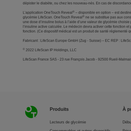
dépister le diabète, ou chez les nouveau-nés. En cas de discordance e
®
L’application OneTouch Reveal
– disponible en option – est destiné
®
glycémie LifeScan. OneTouch Reveal
ne se substitue pas aux conse
une dose d’insuline bolus à l’aide d’une valeur de glycémie choisie 
l’insuline active calculée. Le médecin devra activer cette fonction e
fonction. (Ce dispositif médical est un produit de santé réglementé q
Fabricant : LifeScan Europe GmbH (Zug - Suisse) – EC REP : Lif
©
2022 LifeScan IP Holdings, LLC
LifeScan France SAS - 23 rue François Jacob - 92500 Rueil-Malmaiso
Pied de page
Produits
À p
Lecteurs de glycémie
Débu
Consommables et autres dispositifs
Pris