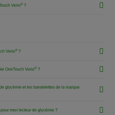
®
Touch Verio
?
®
uch Verio
?
®
trôle OneTouch Verio
?
s de glycémie et les bandelettes de la marque
e pour mon lecteur de glycémie ?