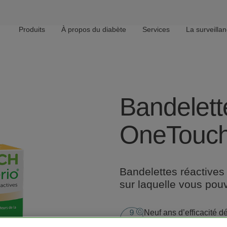
Produits
À propos du diabète
Services
La surveilla
Main navigation
Bandelett
OneTouch
Bandelettes réactive
sur laquelle vous pou
Image
Neuf ans d’efficacité d
très élevés (20-600 mg