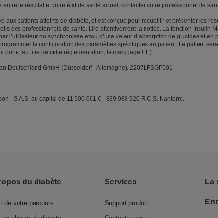
ntre le résultat et votre état de santé actuel, contacter votre professionnel de san
e aux patients atteints de diabète, et est conçue pour recueillir et présenter les rés
ils des professionnels de santé. Lire attentivement la notice. La fonction Insulin M
par l’utilisateur ou synchronisée et/ou d’une valeur d’absorption de glucides et en
t programmer la configuration des paramètres spécifiques au patient. Le patient sera
ui porte, au titre de cette réglementation, le marquage CE).
eScan Deutschland GmbH (Düsseldorf - Allemagne). 2207LFSGP001
n - S.A.S. au capital de 11 500 001 € - 839 988 920 R.C.S. Nanterre.
ropos du diabète
Services
La 
Enr
t de votre parcours
Support produit
e en charge du diabète
Contactez-nous