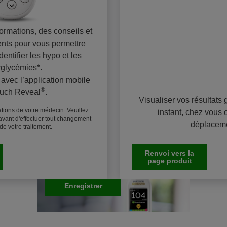
Enregistrez votre lecteur
formations, des conseils et
de glycémie
ts pour vous permettre
Nous pouvons vous
identifier les hypo et les
fournir un service
glycémies*.
personnalisé pour
 avec l’application mobile
vous aider à prendre
®
uch Reveal
​.
Visualiser vos résultats 
en charge votre
ions de votre médecin. Veuillez
instant, chez vous 
diabète. Selon les
avant d'effectuer tout changement
déplacem
recommandations de
f de votre traitement.
votre médecin ou de
votre équipe
Renvoi vers la
page produit
soignante.
Enregistrer