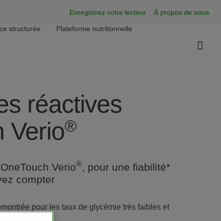
Super Menu
Enregistrez votre lecteur
À propos de nous
nce structurée
Plateforme nutritionnelle
es réactives
®
 Verio
®
s OneTouch Verio
, pour une fiabilité*
vez compter
émontrée pour les taux de glycémie très faibles et
/dL).