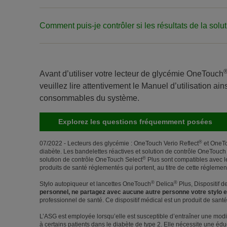
Comment puis-je contrôler si les résultats de la solut
Avant d’utiliser votre lecteur de glycémie OneTouch
veuillez lire attentivement le Manuel d’utilisation ain
consommables du système.
Explorez les questions fréquemment posées
®
07/2022 - Lecteurs des glycémie : OneTouch Verio Reflect
et OneTo
diabète. Les bandelettes réactives et solution de contrôle OneTouch
®
solution de contrôle OneTouch Select
Plus sont compatibles avec l
produits de santé réglementés qui portent, au titre de cette régleme
®
®
Stylo autopiqueur et lancettes OneTouch
Delica
Plus, Dispositif 
personnel, ne partagez avec aucune autre personne votre stylo e
professionnel de santé. Ce dispositif médical est un produit de sant
L’ASG est employée lorsqu’elle est susceptible d’entraîner une modifi
à certains patients dans le diabète de type 2. Elle nécessite une édu