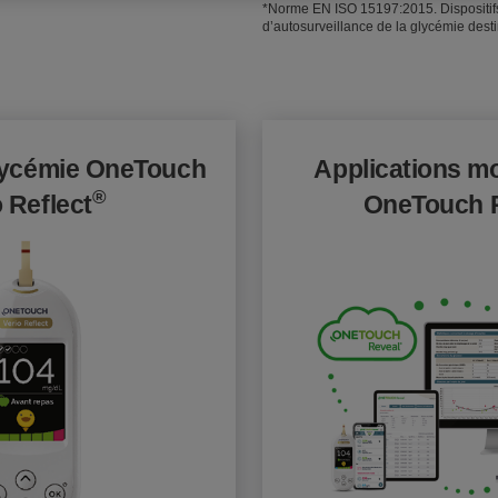
*Norme EN ISO 15197:2015. Dispositifs
d’autosurveillance de la glycémie dest
lycémie OneTouch
Applications m
®
o Reflect
OneTouch 
Image