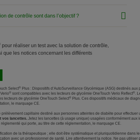
ion de contrôle sont dans l’objectif ?
®
pour réaliser un test avec la solution de contrôle,
si que les notices concernant les différents
®
uch Select
Plus : Dispositifs d’AutoSurveillance Glycémique (ASG) destinés aux 
®
®
 Verio
sont compatibles avec les lecteurs de glycémie OneTouch Verio Reflect
. L
®
es lecteurs de glycémie OneTouch Select
Plus. Ces dispositifs médicaux de diagnos
ntation, le marquage CE.
de prélèvement capillaire destiné aux personnes atteintes de diabète pour effectue
t vos lancettes.
Jetez les lancettes (à usage unique) usagées conformément aux in
é réglementé qui porte, au titre de cette réglementation, le marquage CE.
cation de la thérapeutique ; elle doit être systématique et pluriquotidienne dans le 
cation avec un professionnel de santé. Lire attentivement la notice. Ne pas utiliser