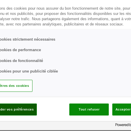
sons des cookies pour nous assurer du bon fonctionnement de notre site, pour
Image
nu et nos publicités, pour proposer des fonctionnalités disponibles sur les r
Faible quantité de sang
nalyser notre trafic. Nous partageons également des informations, quant à vot
5 secondes.
ite, avec nos partenaires analytiques, publicitaires et de réseaux sociaux.
Image
Échantillon sanguin qui
ookies strictement nécessaires
bandelette (pratique ta
ookies de performance
ookies de fonctionnalité
Vérifiez le bon foncti
Image
®
Verio
Reflect
et des b
ookies pour une publicité ciblée
nos solutions de contr
tres des cookies
Mise en garde :
Ne pas utiliser chez les patients ayant
précédentes, et/ou en présence établi
der vos préférences
Tout refuser
Accepter
Ne pas utiliser pour diagnostiquer ou 
Utilisable pour un intervalle de mesur