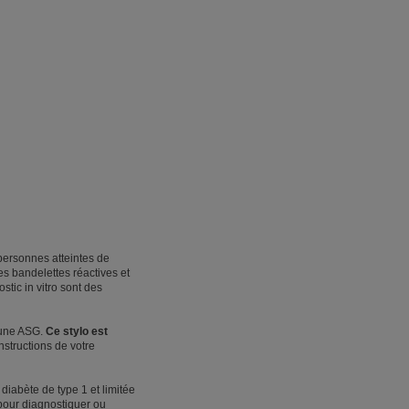
personnes atteintes de
es bandelettes réactives et
tic in vitro sont des
r une ASG.
Ce stylo est
structions de votre
diabète de type 1 et limitée
 pour diagnostiquer ou