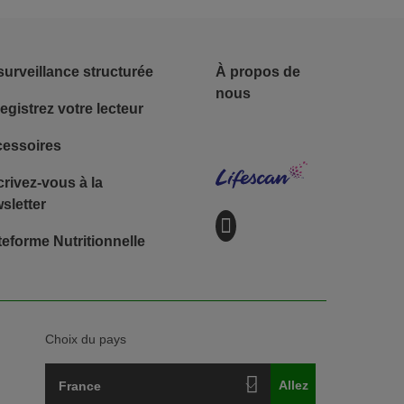
Footer - Social
surveillance structurée
À propos de
nous
egistrez votre lecteur
Lifescan
essoires
crivez-vous à la
sletter
teforme Nutritionnelle
Choix du pays
France