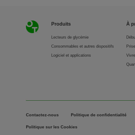
Pied de page
Produits
À p
Lecteurs de glycémie
Débu
Consommables et autres dispositifs
Pris
Logiciel et applications
Vivr
Quan
Legal Menu
Contactez-nous
Politique de confidentialité
Politique sur les Cookies