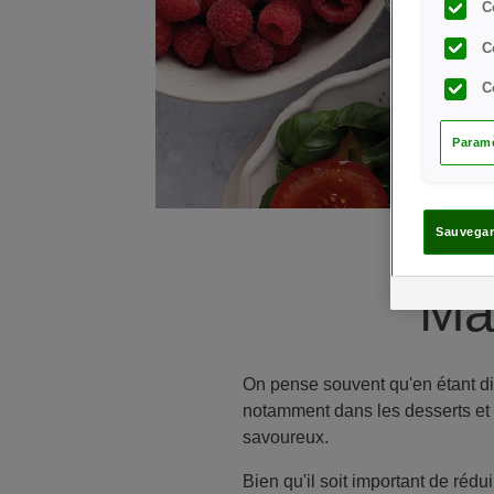
C
C
C
Paramè
Sauvegar
Ma
On pense souvent qu'en étant dia
notamment dans les desserts et l
savoureux.
Bien qu'il soit important de réd