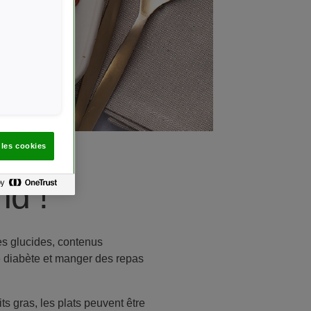
 les cookies
d !
les glucides, contenus
de diabète et manger des repas
ts gras, les plats peuvent être