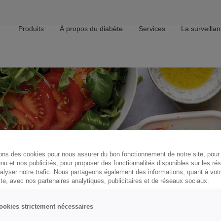
Produits
À propos du diabète
Services
La surveilla
Main navigation
sons des cookies pour nous assurer du bon fonctionnement de notre site, pour
nu et nos publicités, pour proposer des fonctionnalités disponibles sur les r
nalyser notre trafic. Nous partageons également des informations, quant à vot
ite, avec nos partenaires analytiques, publicitaires et de réseaux sociaux.
ookies strictement nécessaires