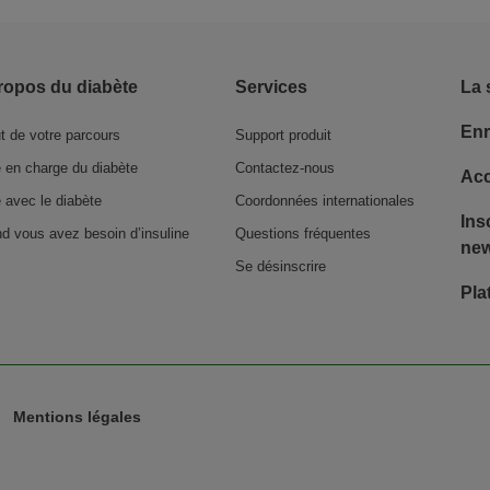
ropos du diabète
Services
La 
Enr
t de votre parcours
Support produit
e en charge du diabète
Contactez-nous
Acc
e avec le diabète
Coordonnées internationales
Ins
d vous avez besoin d’insuline
Questions fréquentes
new
Se désinscrire
Pla
Mentions légales