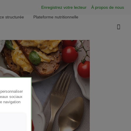
Super Menu
Enregistrez votre lecteur
À propos de nous
nce structurée
Plateforme nutritionnelle
 personnaliser
éseaux sociaux
re navigation