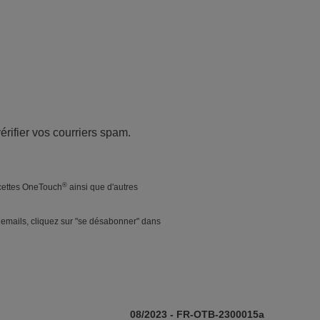
vérifier vos courriers spam.
®
ecettes OneTouch
ainsi que d'autres
r emails, cliquez sur "se désabonner" dans
08/2023 - FR-OTB-2300015a